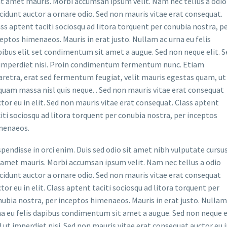
it amet mauris. Morbi accumsan ipsum velit. Nam nec tellus a odio
cidunt auctor a ornare odio. Sed non mauris vitae erat consequat.
ss aptent taciti sociosqu ad litora torquent per conubia nostra, p
eptos himenaeos. Mauris in erat justo. Nullam ac urna eu felis
ibus elit set condimentum sit amet a augue. Sed non neque elit. S
 imperdiet nisi. Proin condimentum fermentum nunc. Etiam
retra, erat sed fermentum feugiat, velit mauris egestas quam, ut
quam massa nisl quis neque. . Sed non mauris vitae erat consequat
tor eu in elit. Sed non mauris vitae erat consequat. Class aptent
iti sociosqu ad litora torquent per conubia nostra, per inceptos
menaeos.
pendisse in orci enim. Duis sed odio sit amet nibh vulputate cursus
 amet mauris. Morbi accumsan ipsum velit. Nam nec tellus a odio
cidunt auctor a ornare odio. Sed non mauris vitae erat consequat
tor eu in elit. Class aptent taciti sociosqu ad litora torquent per
ubia nostra, per inceptos himenaeos. Mauris in erat justo. Nullam
a eu felis dapibus condimentum sit amet a augue. Sed non neque el
 ut imperdiet nisi. Sed non mauris vitae erat consequat auctor eu 