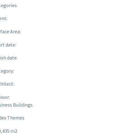
tegories:
ent:
face Area:
rt date:
ish date:
tegory:
hitect:
isor:
siness Buildings
dex Themes
0,435 m2