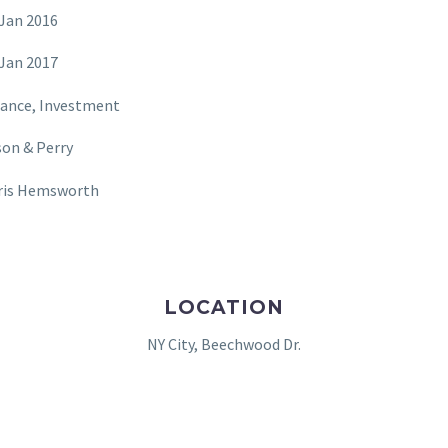
 Jan 2016
 Jan 2017
nance, Investment
son & Perry
ris Hemsworth
LOCATION
NY City, Beechwood Dr.