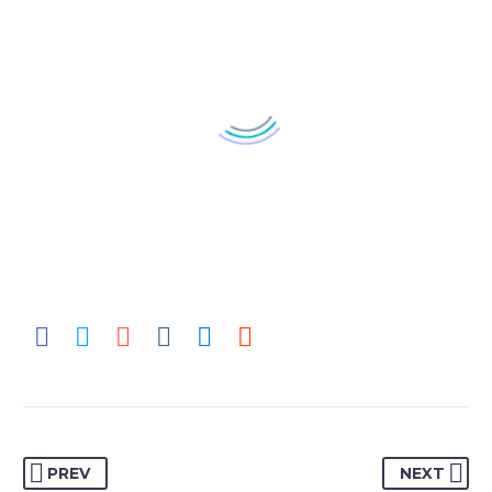
BUSINESS
BUSINESS
BUILDING
BUILDING
(DEMO)
(DEMO)
PREV
NEXT
Lorem ipsum dolor sit
Lorem ipsum dolor sit