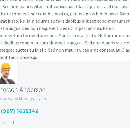
t. Sed non mauris vitae erat consequat. Class aptent taciti sociosq
litora torquent per conubia nostra, per inceptos himenaeos. Maur
erat justo. Nullam ac urna eu felis dapibus elit set condimentum si
t a augue. Sed non neque elit. Sed ut imperdiet nisi. Proin
ndimentum fermentum nunc. Mauris in erat justo. Nullam ac urna 
is dapibus condimentum sit amet a augue. . Sed non mauris vitae e
sequat auctor eu in elit. Sed non mauris vitae erat consequat. Cla
ent taciti sociosqu.
merson Anderson
nior Sales Managyttyter
 (987) 1625346