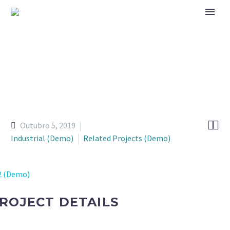
FORMAR E INFORMAR.
Capacitar Familiares, Cuidadores, e
Profissionais que lidam com Crianças com
cuidados paliativos pediátricos de doenças
graves e complexas.


Outubro 5, 2019
Industrial (Demo)
Related Projects (Demo)
ROJECT DETAILS