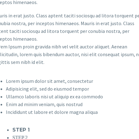
ceptos himenaeos.
ris in erat justo. Class aptent taciti sociosqu ad litora torquent p
ubia nostra, per inceptos himenaeos. Mauris in erat justo. Class
ent taciti sociosqu ad litora torquent per conubia nostra, per
ceptos himenaeos.
em Ipsum proin gravida nibh vel velit auctor aliquet. Aenean
licitudin, lorem quis bibendum auctor, nisi elit consequat ipsum, 
ittis sem nibh id elit.
Lorem ipsum dolor sit amet, consectetur
Adipisicing elit, sed do eiusmod tempor
Ullamco laboris nisi ut aliquip ex ea commodo
Enim ad minim veniam, quis nostrud
Incididunt ut labore et dolore magna aliqua
STEP 1
STEP 2