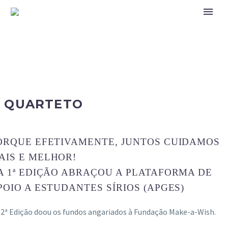
DEGUSTAR POR UMA BOA
CAUSA
Conjugando a experiência gastronómica com
um gesto solidário
 QUARTETO
ORQUE EFETIVAMENTE, JUNTOS CUIDAMOS
AIS E MELHOR!
A 1ª EDIÇÃO ABRAÇOU A PLATAFORMA DE
POIO A ESTUDANTES SÍRIOS (APGES)
 2ª Edição doou os fundos angariados à Fundação Make-a-Wish.