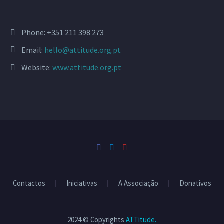
Phone:
+351 211 398 273
Email:
hello@attitude.org.pt
Website:
www.attitude.org.pt
Contactos
Iniciativas
A Associação
Donativos
2024 © Copyrights
ATTitude.