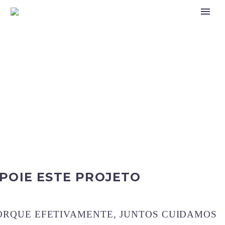
EDUCAR. ENSINAR.
INTEGRAR.
Utilização de robots, como material
pedagógico, com o objectivo de aproveitar a
curiosidade dos alunos dirigindo-a para
descoberta e apreensão de conceitos nas
áreas da Física e da Química, Matemática e
Informática.
POIE ESTE PROJETO
ORQUE EFETIVAMENTE, JUNTOS CUIDAMOS