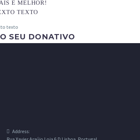
AIS E MELHOR!
EXTO TEXTO
xto texto
O SEU DONATIVO
Address:
Rua Xavier Araújo Loja 6 D Lisboa, Portugal